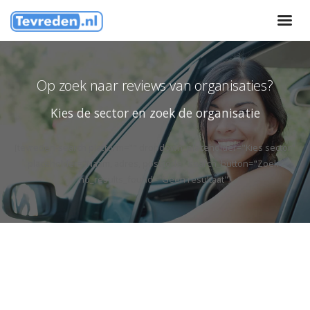
Op zoek naar reviews van organisaties?
Kies de sector en zoek de organisatie
[tevreden-search platform="" dropdown_placeholder="Kies sector"
placeholder="Naam, adres, postcode" search_button="Zoek"
no_results_found="Geen resultaat"]