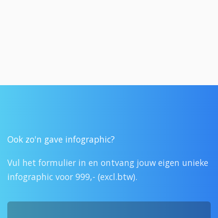
Ook zo'n gave infographic?
Vul het formulier in en ontvang jouw eigen unieke
infographic voor 999,- (excl.btw).